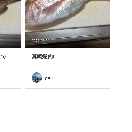
2026.08.01
きで
真鯛爆釣‼
yasu