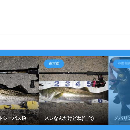
東京都
神奈川
トシーバス🎣
スレなんだけどね(^_^;)
メバリ