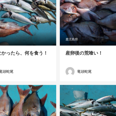
鹿児島県
なかったら、何を食う！
産卵後の荒喰い！
竜頭蛇尾
竜頭蛇尾