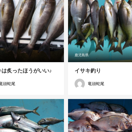
鹿児島県
キは炙ったほうがいい♪
イサキ釣り
竜頭蛇尾
竜頭蛇尾