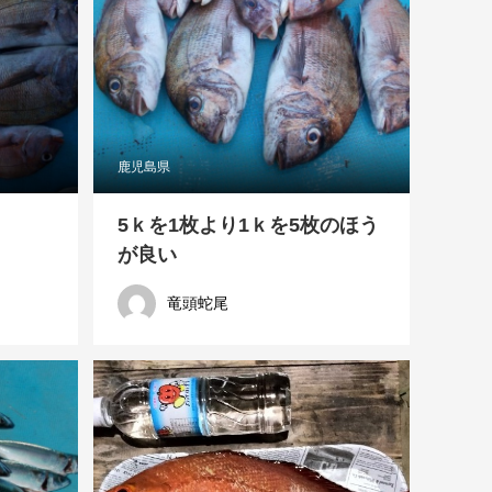
鹿児島県
5ｋを1枚より1ｋを5枚のほう
が良い
竜頭蛇尾