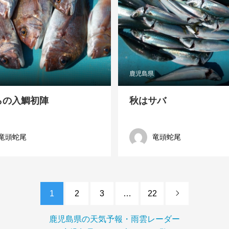
鹿児島県
らの入鯛初陣
秋はサバ
竜頭蛇尾
竜頭蛇尾
1
2
3
…
22

鹿児島県の天気予報・雨雲レーダー