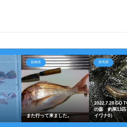
長崎県
群馬県
2022.7.28 G
の森 釣果13匹
また行って来ました。
イワナ0）