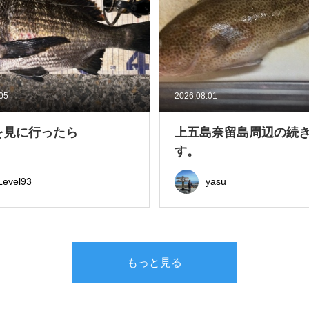
.05
2026.08.01
を見に行ったら
上五島奈留島周辺の続
す。
Level93
yasu
もっと見る