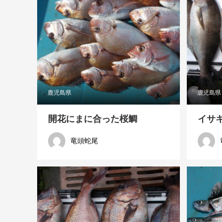
鹿児島県
鹿児島県
開花にまに合った桜鯛
イサ
竜頭蛇尾