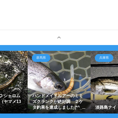
群馬県
兵庫県
O TO シャロム
ハンドメイドルアーのミミ
（ヤマメ13
ズクランクが絶好調 ２ケ
タ釣果を達成しました(*^_...
淡路島ナイ