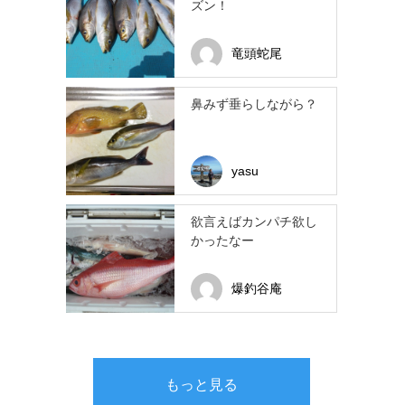
ズン！
竜頭蛇尾
鼻みず垂らしながら？
yasu
欲言えばカンパチ欲し
かったなー
爆釣谷庵
もっと見る