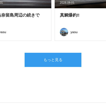
.01
2026.08.01
島奈留島周辺の続きで
真鯛爆釣‼
yasu
yasu
もっと見る