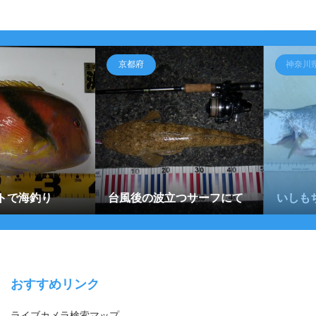
京都府
神奈川
トで海釣り
台風後の波立つサーフにて
いしも
おすすめリンク
ライブカメラ検索マップ