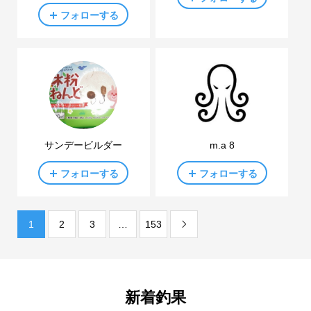
フォローする
サンデービルダー
m.a 8
フォローする
フォローする
1
2
3
…
153

新着釣果