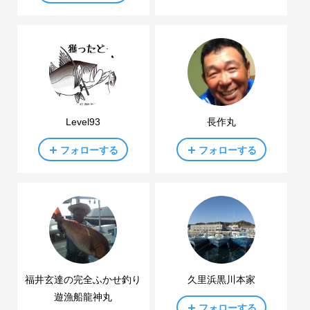
Level93
長作丸
フォローする
フォローする
福井玄達の完全ふかせ釣り
久里浜黒川本家
遊漁船龍神丸
フォローする