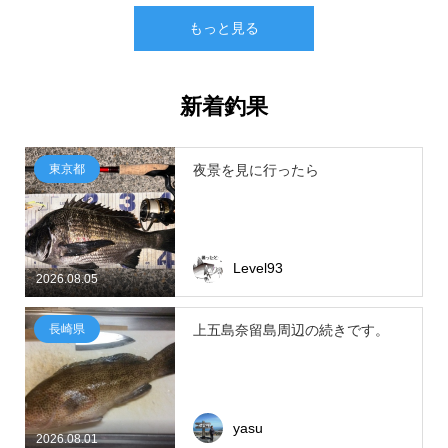
もっと見る
新着釣果
東京都
夜景を見に行ったら
Level93
2026.08.05
長崎県
上五島奈留島周辺の続きです。
yasu
2026.08.01