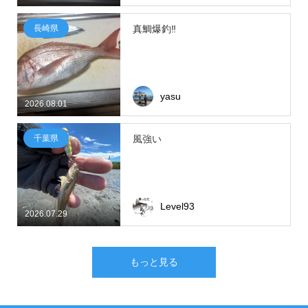
長崎県
真鯛爆釣‼
yasu
2026.08.01
千葉県
風強い
Level93
2026.07.29
もっと見る