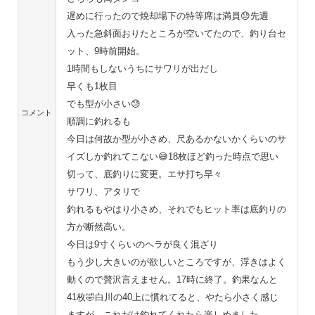
遅めに行ったので焼却場下の特等席は満員😓先週
入った急斜面おりたところが空いてたので、釣り台セ
ット、9時前開始。
1時間もしないうちにサワリが出だし
早くも1枚目
でも型が小さい😓
コメント
順調に釣れるも
今日は何故か型が小さめ、尺あるかないかくらいのサ
イズしか釣れてこない😅18枚ほど釣った時点で思い
切って、底釣りに変更。エサ打ち早々
サワリ、アタリで
釣れるもやはり小さめ、それでもヒット率は底釣りの
方が断然高い。
今日は9寸くらいのヘラが良く混ざり
もう少し大きいのが欲しいところですが、浮きはよく
動くので贅沢言えません。17時に終了。釣果なんと
41枚🤣白川の40上に慣れてると、やたら小さく感じ
ますが、これだけ釣れてくれたら楽しめました。