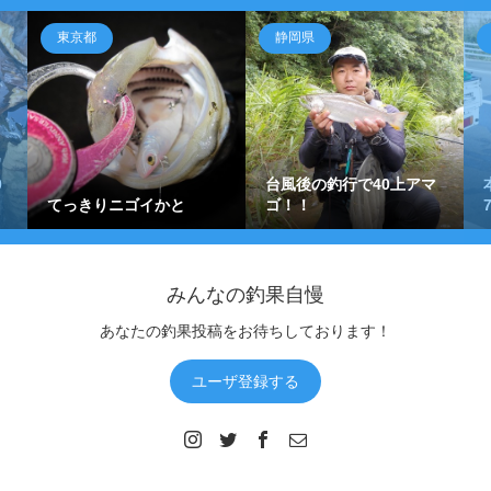
東京都
静岡県
ワ
0
台風後の釣行で40上アマ
てっきりニゴイかと
ゴ！！
みんなの釣果自慢
あなたの釣果投稿をお待ちしております！
ユーザ登録する