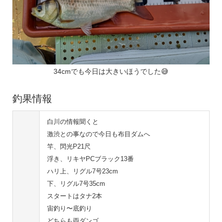
34cmでも今日は大きいほうでした😅
釣果情報
白川の情報聞くと
激渋との事なので今日も布目ダムへ
竿、閃光P21尺
浮き、リキヤPCブラック13番
ハリ上、リグル7号23cm
下、リグル7号35cm
スタートはタナ2本
宙釣り〜底釣り
どちらも両ダンゴ