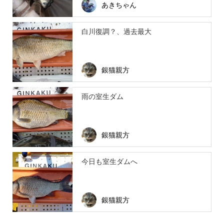
あきちゃん
白川復調？、過去最大
銀猫親方
雨の室生ダム
銀猫親方
今日も室生ダムへ
銀猫親方