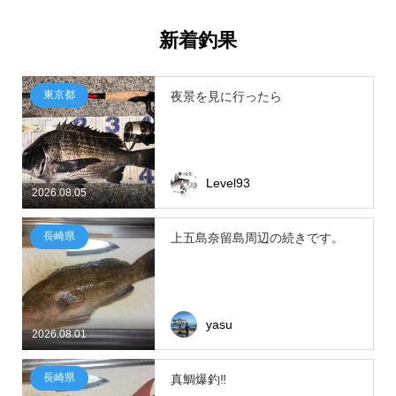
新着釣果
東京都
夜景を見に行ったら
Level93
2026.08.05
長崎県
上五島奈留島周辺の続きです。
yasu
2026.08.01
長崎県
真鯛爆釣‼