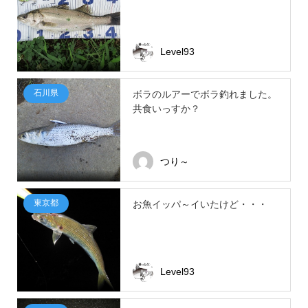
Level93
石川県
ボラのルアーでボラ釣れました。
共食いっすか？
つり～
東京都
お魚イッパ～イいたけど・・・
Level93