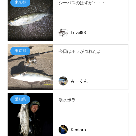
東京都
シーバスのはずが・・・
Level93
東京都
今日はボラがつれたよ
みーくん
愛知県
淡水ボラ
Kentaro