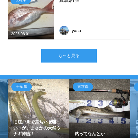
真鯛爆釣‼
yasu
2026.08.01
もっと見る
千葉県
東京都
旧江戸川で落ちハゼ狙
い…が、まさかの天然ウ
ナギ降臨！！
粘ってなんとか