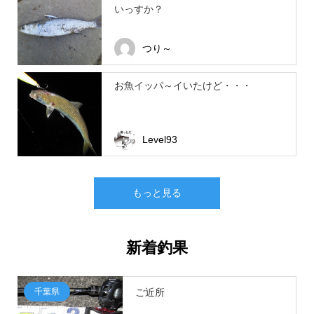
いっすか？
つり～
お魚イッパ～イいたけど・・・
Level93
もっと見る
新着釣果
千葉県
ご近所