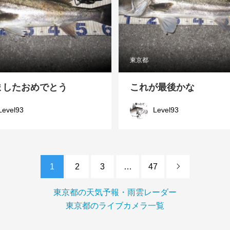
東京都
ましたおめでとう
これが最後かな
Level93
Level93
1
2
3
…
47

東京都の天気予報・雨雲レーダー
東京都のライブカメラ一覧