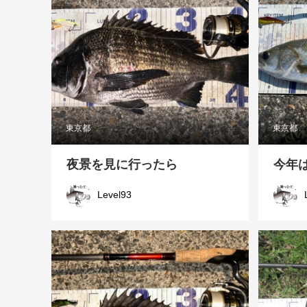
東京都
東京都
夜景を見に行ったら
今年
Level93