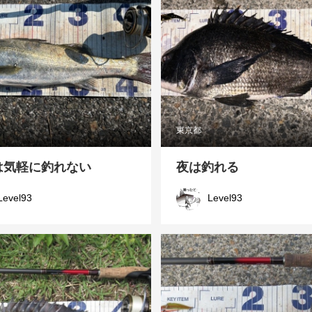
東京都
は気軽に釣れない
夜は釣れる
Level93
Level93