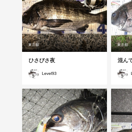
東京都
東京都
ひさびさ夜
混ん
Level93