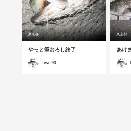
東京都
東京都
やっと筆おろし終了
あけ
Level93