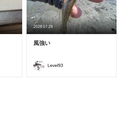
2026.07.29
風強い
Level93