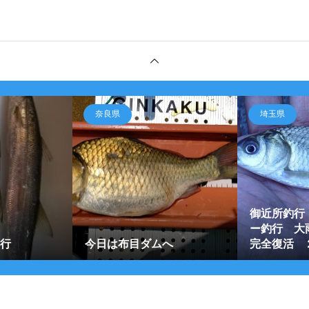
奈良県
埼玉県
御近所釣行
ー釣行 大
釣行
今日は布目ダムへ
完全復活 ２