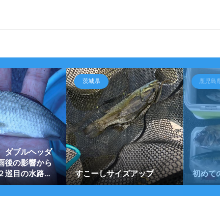
茨城県
鹿児島
 ダブルヘッダ
雨後の影響から
巡目の水路...
すこーしサイズアップ
初めて