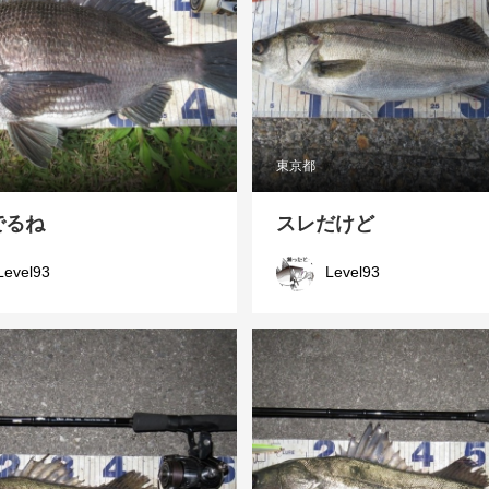
東京都
でるね
スレだけど
Level93
Level93