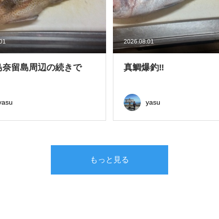
.01
2026.08.01
島奈留島周辺の続きで
真鯛爆釣‼
yasu
yasu
もっと見る