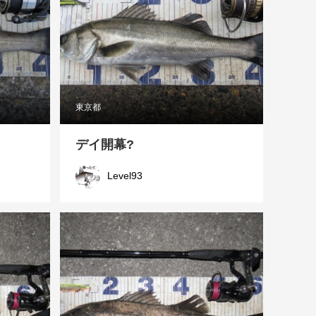
東京都
デイ開幕?
Level93