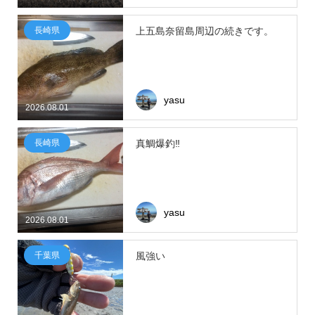
長崎県
上五島奈留島周辺の続きです。
yasu
2026.08.01
長崎県
真鯛爆釣‼
yasu
2026.08.01
千葉県
風強い