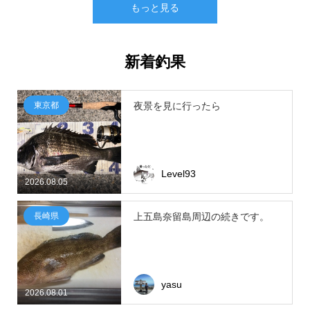
もっと見る
新着釣果
東京都
夜景を見に行ったら
Level93
2026.08.05
長崎県
上五島奈留島周辺の続きです。
yasu
2026.08.01