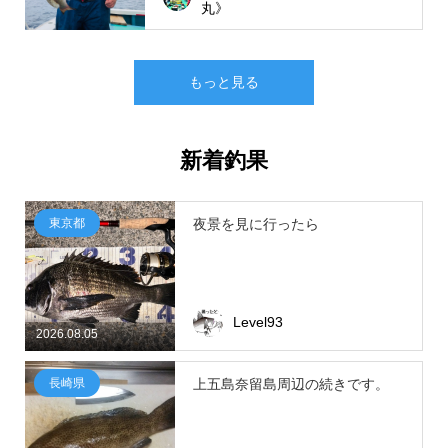
丸》
もっと見る
新着釣果
東京都
夜景を見に行ったら
Level93
2026.08.05
長崎県
上五島奈留島周辺の続きです。