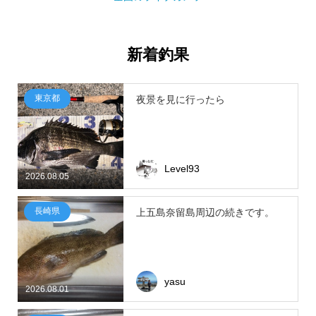
新着釣果
東京都
夜景を見に行ったら
Level93
2026.08.05
長崎県
上五島奈留島周辺の続きです。
yasu
2026.08.01