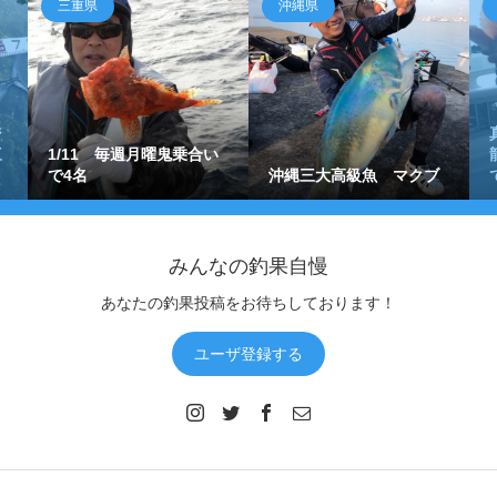
三重県
沖縄県
ジ
三
1/11 毎週月曜鬼乗合い
で4名
沖縄三大高級魚 マクブ
みんなの釣果自慢
あなたの釣果投稿をお待ちしております！
ユーザ登録する