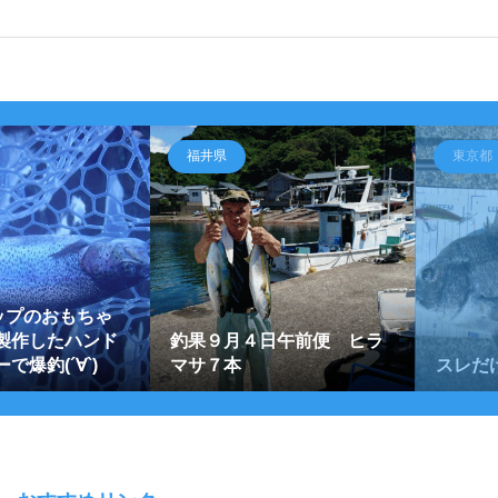
福井県
東京都
ョップのおもちゃ
製作したハンド
釣果９月４日午前便 ヒラ
で爆釣(´∀`)
マサ７本
スレだ