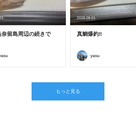
.01
2026.08.01
島奈留島周辺の続きで
真鯛爆釣‼
yasu
yasu
もっと見る