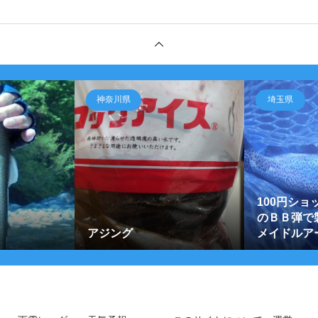
神奈川県
埼玉県
100円シ
のＢＢ弾で
アジング
メイドルアー