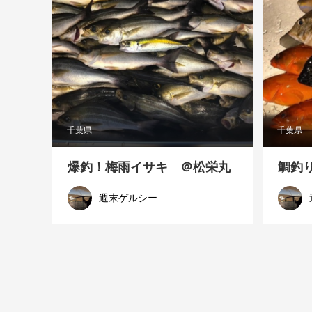
千葉県
千葉県
爆釣！梅雨イサキ ＠松栄丸
鯛釣
週末ゲルシー