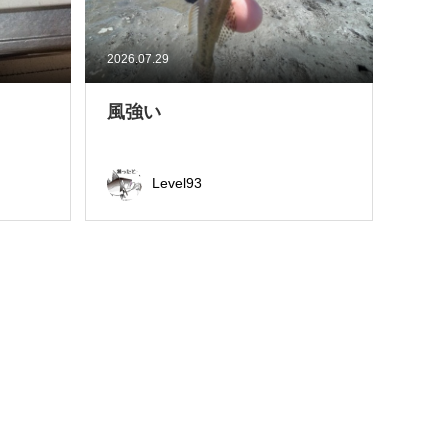
2026.07.29
風強い
Level93