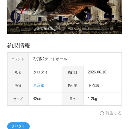
釣果情報
2打数2デッドボール
コメント
クロダイ
2026.06.16
魚名
釣行日
東京都
下流域
地域
釣り場
42cm
1.2kg
サイズ
重さ
報告する
クロダイ