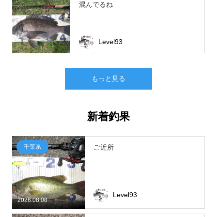
混んでるね
Level93
もっと見る
新着釣果
千葉県
ご近所
Level93
2026.08.08