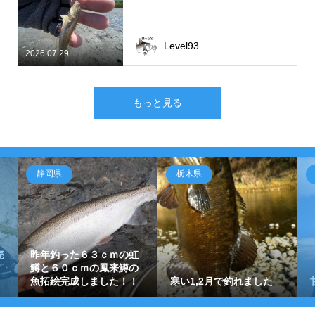
Level93
2026.07.29
もっと見る
静岡県
栃木県
売
昨年釣った６３ｃｍの虹
鱒と６０ｃｍの鳳来鱒の
魚拓絵完成しました！！
寒い1,2月で釣れました