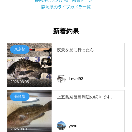
静岡県のライブカメラ一覧
新着釣果
東京都
夜景を見に行ったら
Level93
2026.08.05
長崎県
上五島奈留島周辺の続きです。
yasu
2026.08.01