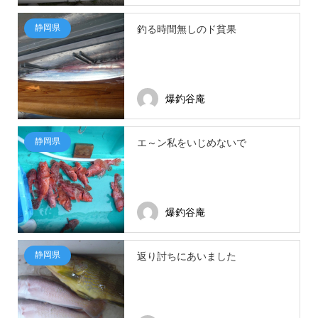
静岡県
釣る時間無しのド貧果
爆釣谷庵
静岡県
エ～ン私をいじめないで
爆釣谷庵
静岡県
返り討ちにあいました