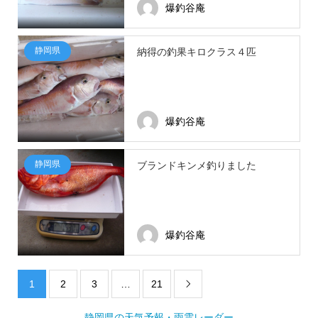
爆釣谷庵
静岡県
納得の釣果キロクラス４匹
爆釣谷庵
静岡県
ブランドキンメ釣りました
爆釣谷庵
1
2
3
…
21

静岡県の天気予報・雨雲レーダー