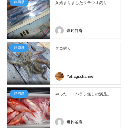
静岡県
又始まりましたタチウオ釣り
爆釣谷庵
静岡県
タコ釣り
Yahagi.channel
静岡県
やったー！バラシ無しの満足。
爆釣谷庵