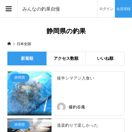
みんなの釣果自慢
ログイン
会員登録
静岡県の釣果
日本全国
新着順
アクセス数順
いいね順
静岡県
後半シマアジ入食い
爆釣谷庵
静岡県
道楽釣りで楽しかった