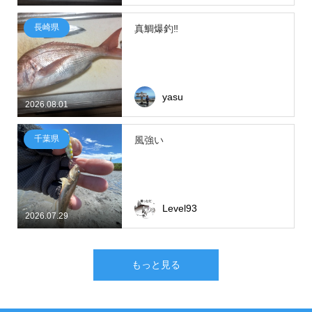
長崎県
真鯛爆釣‼
yasu
2026.08.01
千葉県
風強い
Level93
2026.07.29
もっと見る