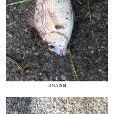
綺麗な真鯛