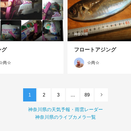
神奈川県
ング
フロートアジング
☆尚☆
☆尚☆
1
2
3
…
89

神奈川県の天気予報・雨雲レーダー
神奈川県のライブカメラ一覧