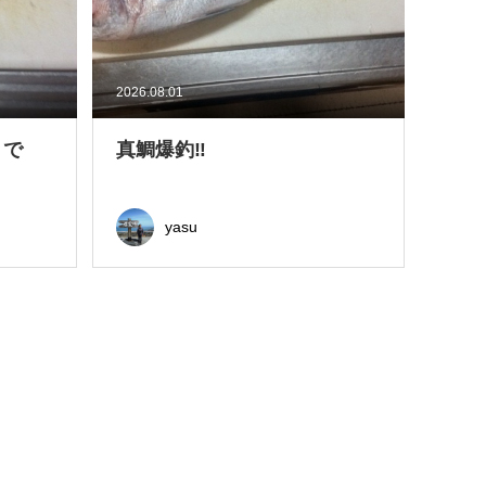
2026.08.01
きで
真鯛爆釣‼
yasu