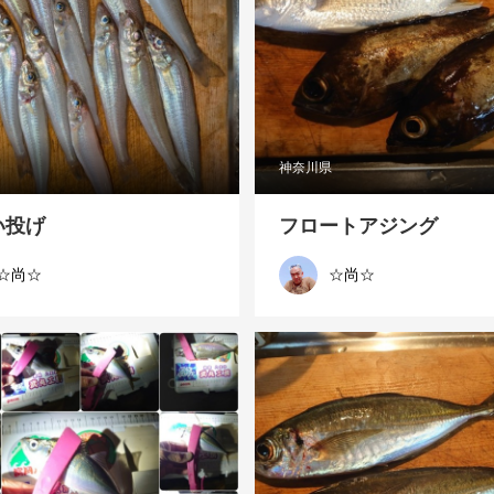
神奈川県
い投げ
フロートアジング
☆尚☆
☆尚☆