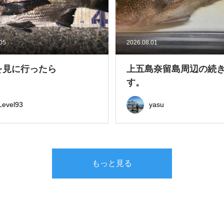
.05
2026.08.01
を見に行ったら
上五島奈留島周辺の続
す。
Level93
yasu
もっと見る