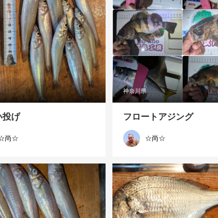
神奈川県
い投げ
フロートアジング
☆尚☆
☆尚☆