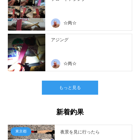
☆尚☆
アジング
☆尚☆
もっと見る
新着釣果
東京都
夜景を見に行ったら