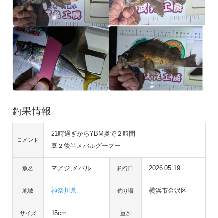
釣果情報
21時過ぎからYBМ奥で２時間
コメント
豆２後半メバルグーフー
マアジ,メバル
2026.05.19
魚名
釣行日
神奈川県
横浜市金沢区
地域
釣り場
15cm
サイズ
重さ