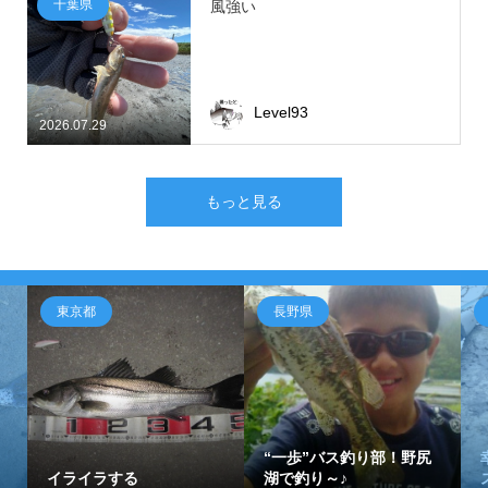
千葉県
風強い
Level93
2026.07.29
もっと見る
東京都
長野県
“一歩”バス釣り部！野尻
イライラする
湖で釣り～♪