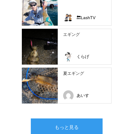
🔙LashTV
エギング
くらげ
夏エギング
あいす
もっと見る