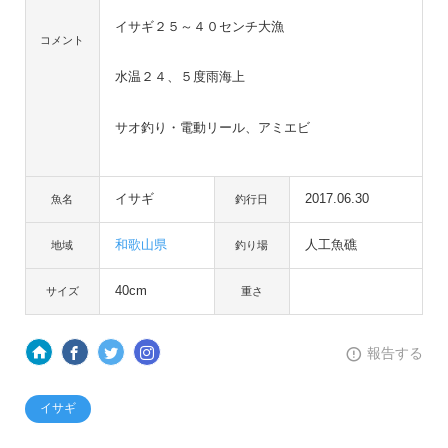
イサギ２５～４０センチ大漁
コメント
水温２４、５度雨海上
サオ釣り・電動リール、アミエビ
イサギ
2017.06.30
魚名
釣行日
和歌山県
人工魚礁
地域
釣り場
40cm
サイズ
重さ
報告する
イサギ