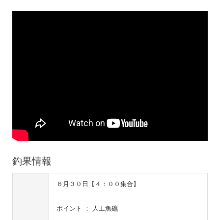
釣果情報
６月３０日【４：００集合】
ポイント ： 人工魚礁