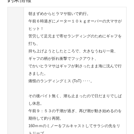
朝まずめからヒラマサ狙いで釣行。
午前６時過ぎにメーター１０ｋｇオーバーの大マサが
ヒット！
苦労して足元まで寄せランディングのためにギャフを
打ち、
持ち上げようとしたところで、大きなうねり一発、
ギャフの柄が折れ衝撃でフックアウト、
でかいヒラマサはギャフが刺さったまま海に沈んで行
きました。
痛恨のランディングミス (ToT) ‥‥。
その後バイト無く、潮も止まったので日だまりでしば
し休息。
午前９：５３の干潮が過ぎ、再び潮が動き始めるのを
期待して釣り再開。
160ｍｍのミノーをフルキャストしてサラシの先をリ
トリーブ。