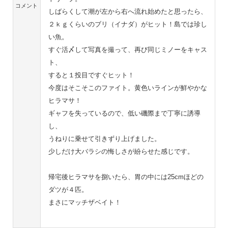
コメント
しばらくして潮が左から右へ流れ始めたと思ったら、
２ｋｇくらいのブリ（イナダ）がヒット！島では珍し
い魚。
すぐ活〆して写真を撮って、再び同じミノーをキャス
ト、
すると１投目ですぐヒット！
今度はそこそこのファイト。黄色いラインが鮮やかな
ヒラマサ！
ギャフを失っているので、低い磯際まで丁寧に誘導
し、
うねりに乗せて引きずり上げました。
少しだけ大バラシの悔しさが紛らせた感じです。
帰宅後ヒラマサを捌いたら、胃の中には25cmほどの
ダツが４匹。
まさにマッチザベイト！