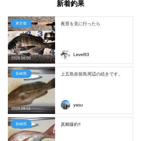
新着釣果
東京都
夜景を見に行ったら
Level93
2026.08.05
長崎県
上五島奈留島周辺の続きです。
yasu
2026.08.01
長崎県
真鯛爆釣‼