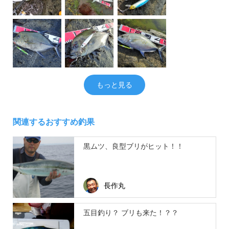
もっと見る
関連するおすすめ釣果
黒ムツ、良型ブリがヒット！！
長作丸
五目釣り？ ブリも来た！？？