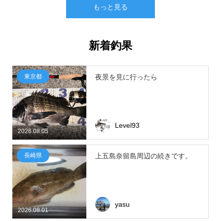
もっと見る
新着釣果
東京都
夜景を見に行ったら
Level93
2026.08.05
長崎県
上五島奈留島周辺の続きです。
yasu
2026.08.01