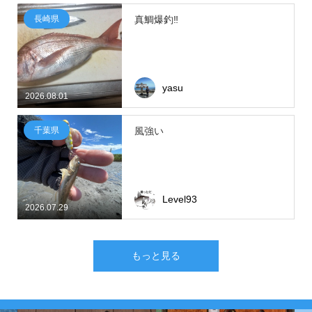
長崎県
真鯛爆釣‼
yasu
2026.08.01
千葉県
風強い
Level93
2026.07.29
もっと見る