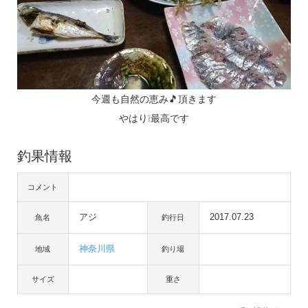
今週も自然の恵み🎵頂きます
やはり❕最高です
釣果情報
コメント
アジ
2017.07.23
魚名
釣行日
神奈川県
地域
釣り場
サイズ
重さ