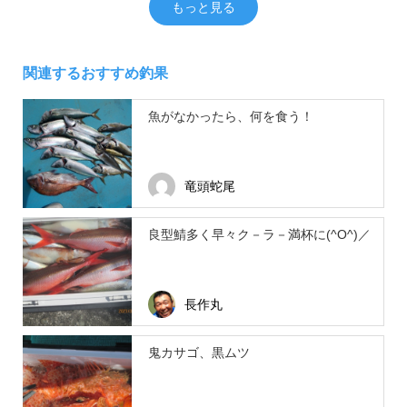
もっと見る
関連するおすすめ釣果
魚がなかったら、何を食う！
竜頭蛇尾
良型鯖多く早々ク－ラ－満杯に(^O^)／
長作丸
鬼カサゴ、黒ムツ