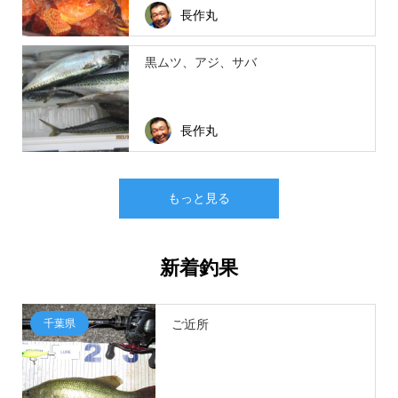
長作丸
黒ムツ、アジ、サバ
長作丸
もっと見る
新着釣果
千葉県
ご近所