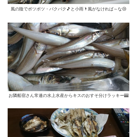
風の陰でポツポツ・バクバク🎵と小雨🌂風がなければ～な😢
お隣船宿さん常連の水上水産からキスのおすそ分けラッキー🎰