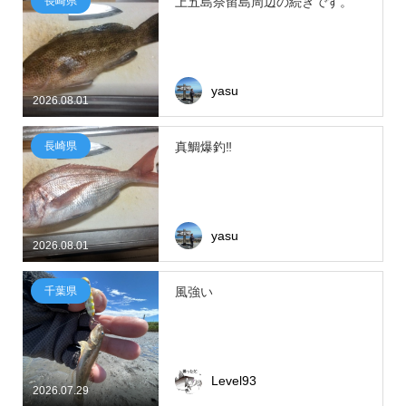
長崎県
上五島奈留島周辺の続きです。
yasu
2026.08.01
長崎県
真鯛爆釣‼
yasu
2026.08.01
千葉県
風強い
Level93
2026.07.29