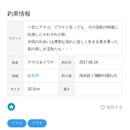
釣果情報
一言にアマゴ、イワナと言っても、その流筋の特徴に
比例したそれぞれの彩、
コメント
今回の出会いは透明な流れに逞しく生きる透き通った
彩の美しき渓魚たち・・・
アマゴ＆イワナ
2017.06.24
魚名
釣行日
岐阜県
渇水続く飛騨の隠れ川
地域
釣り場
32.5cm
サイズ
重さ
報告する
アマゴ
イワナ