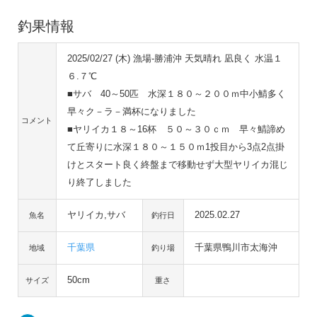
釣果情報
2025/02/27 (木) 漁場-勝浦沖 天気晴れ 凪良く 水温１
６.７℃
■サバ 40～50匹 水深１８０～２００ｍ中小鯖多く
早々ク－ラ－満杯になりました
コメント
■ヤリイカ１８～16杯 ５０～３０ｃｍ 早々鯖諦め
て丘寄りに水深１８０～１５０ｍ1投目から3点2点掛
けとスタート良く終盤まで移動せず大型ヤリイカ混じ
り終了しました
ヤリイカ,サバ
2025.02.27
魚名
釣行日
千葉県
千葉県鴨川市太海沖
地域
釣り場
50cm
サイズ
重さ