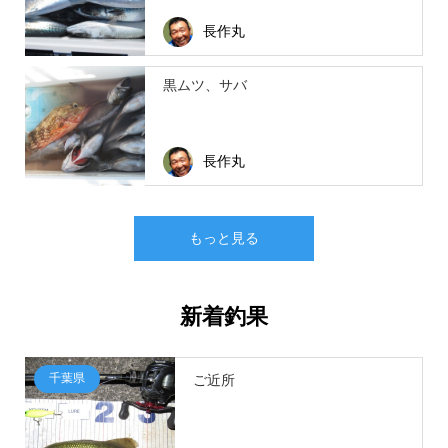
長作丸
黒ムツ、サバ
長作丸
もっと見る
新着釣果
千葉県
ご近所