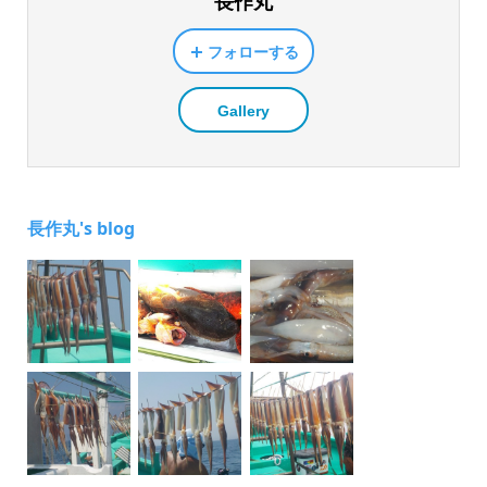
長作丸
フォローする
Gallery
長作丸's blog