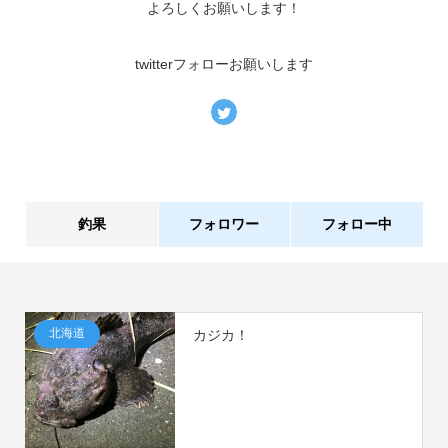
よろしくお願いします！
twitterフォローお願いします
釣果
フォロワー
フォロー中
2件
1人
北海道
カジカ！