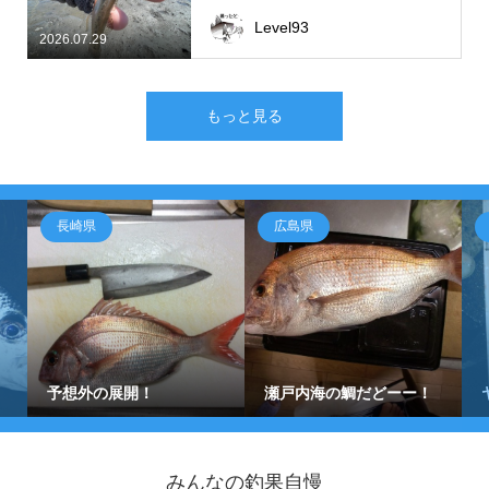
Level93
2026.07.29
もっと見る
長崎県
広島県
予想外の展開！
瀬戸内海の鯛だどーー！
みんなの釣果自慢