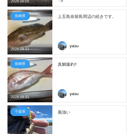
2026.08.05
長崎県
上五島奈留島周辺の続きです。
yasu
2026.08.01
長崎県
真鯛爆釣‼
yasu
2026.08.01
千葉県
風強い