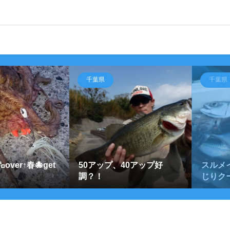
千葉県
千葉県
ver↑春🐙get
50アップ、40アップ好
スルメイ
調？！
じりクー