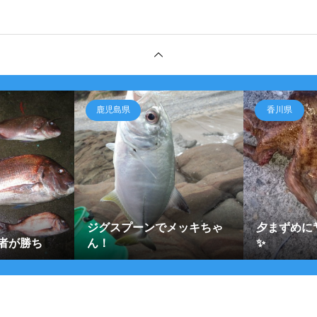
鹿児島県
香川県
ジグスプーンでメッキちゃ
夕まずめに㌔o
者が勝ち
ん！
✨