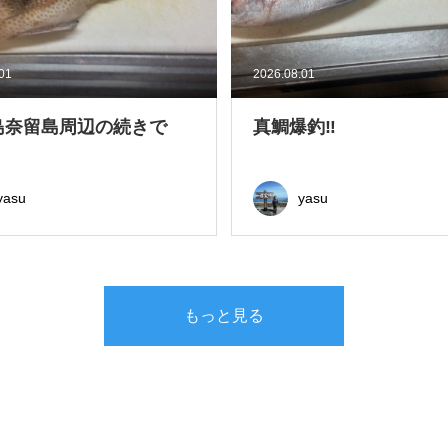
.01
2026.08.01
島奈留島周辺の続きで
真鯛爆釣‼
yasu
yasu
もっと見る