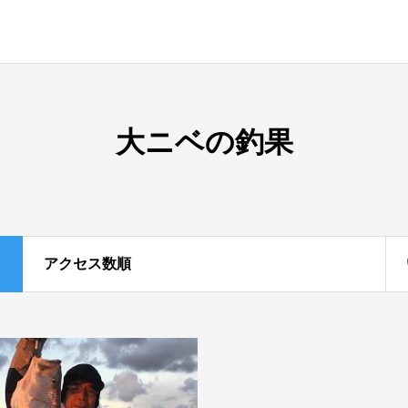
大ニベの釣果
アクセス数順