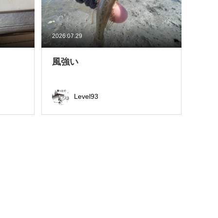
2026.07.29
風強い
Level93