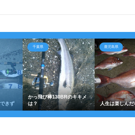
千葉県
鹿児島県
かっ飛び棒130BRのキキメ
新できず
は？
人生は楽しんだ