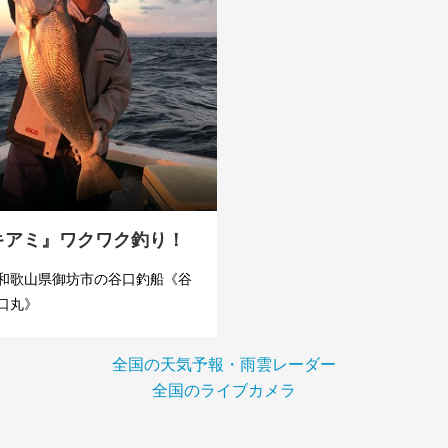
キアミ』ワクワク釣り！
和歌山県御坊市の谷口釣船《谷
口丸》
全国の天気予報・雨雲レーダー
全国のライブカメラ