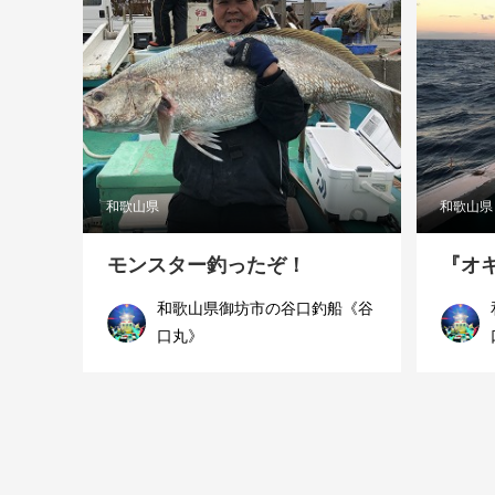
和歌山県
和歌山県
モンスター釣ったぞ！
『オ
和歌山県御坊市の谷口釣船《谷
口丸》