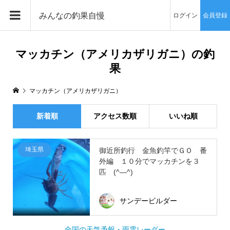
みんなの釣果自慢
ログイン
会員登録
マッカチン（アメリカザリガニ）の釣
果
マッカチン（アメリカザリガニ）
新着順
アクセス数順
いいね順
埼玉県
御近所釣行 金魚釣竿でＧＯ 番
外編 １０分でマッカチンを３
匹 (^―^)
サンデービルダー
全国の天気予報・雨雲レーダー