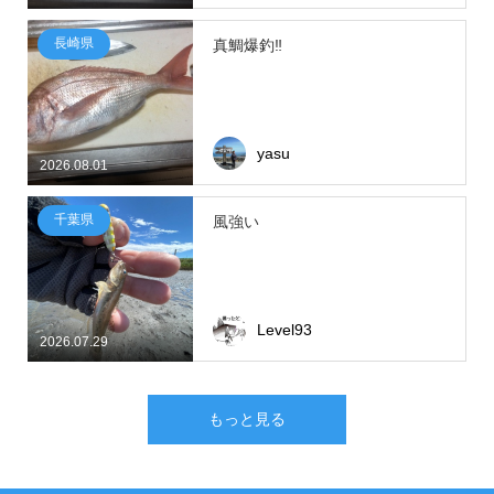
長崎県
真鯛爆釣‼
yasu
2026.08.01
千葉県
風強い
Level93
2026.07.29
もっと見る