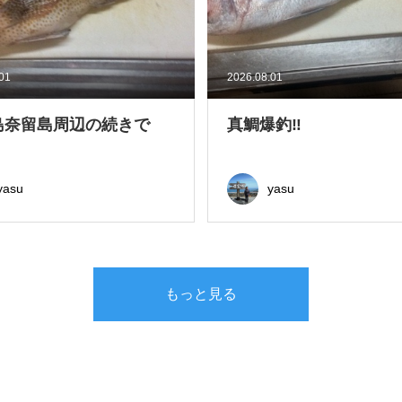
.01
2026.08.01
島奈留島周辺の続きで
真鯛爆釣‼
yasu
yasu
もっと見る