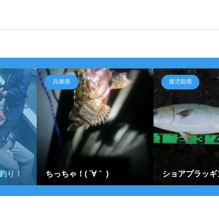
兵庫県
鹿児島県
釣り！
ちっちゃ！( ´∀｀ )
ショアプラッギ