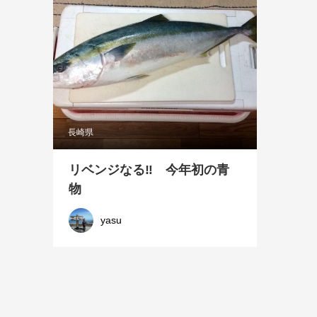
長崎県
リベンジなる‼ 今年初の青
物
yasu