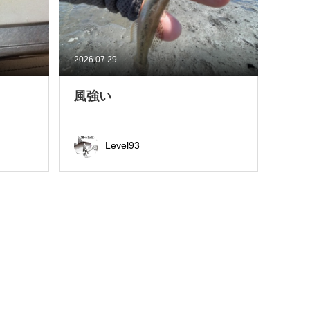
2026.07.29
風強い
Level93