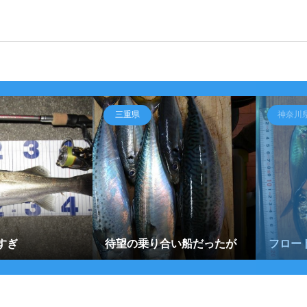
三重県
神奈川
すぎ
待望の乗り合い船だったが
フロー