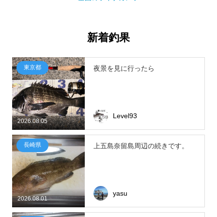
新着釣果
東京都
夜景を見に行ったら
Level93
2026.08.05
長崎県
上五島奈留島周辺の続きです。
yasu
2026.08.01