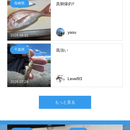
長崎県
真鯛爆釣‼
yasu
2026.08.01
千葉県
風強い
Level93
2026.07.29
もっと見る