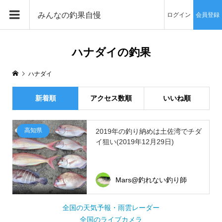
みんなの釣果自慢
ログイン
会員登録
ハナダイの釣果
ハナダイ
新着順
アクセス数順
いいね順
高知県
2019年の釣り納めは土佐湾でチダ
イ狙い(2019年12月29日)
Mars@釣れない釣り師
全国の天気予報・雨雲レーダー
全国のライブカメラ