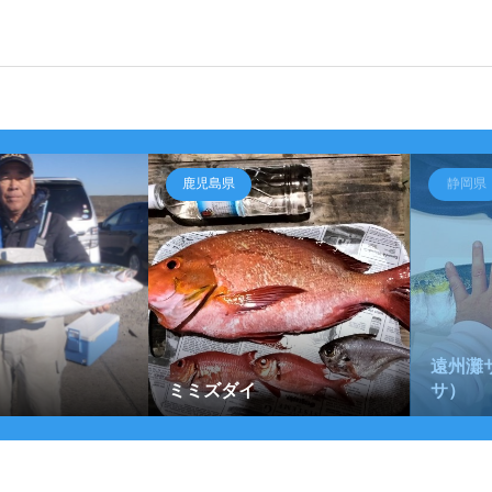
鹿児島県
静岡県
遠州灘
ミミズダイ
サ）