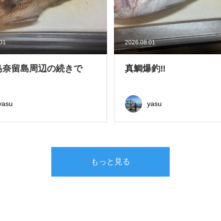
.01
2026.08.01
島奈留島周辺の続きで
真鯛爆釣‼
yasu
yasu
もっと見る