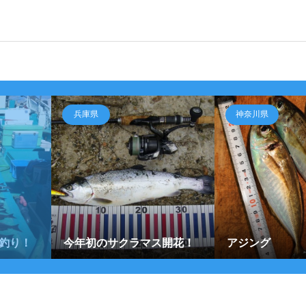
兵庫県
神奈川県
釣り！
今年初のサクラマス開花！
アジング