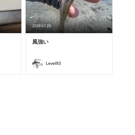
2026.07.29
風強い
Level93