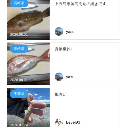
長崎県
上五島奈留島周辺の続きです。
yasu
2026.08.01
長崎県
真鯛爆釣‼
yasu
2026.08.01
千葉県
風強い
Level93
2026.07.29