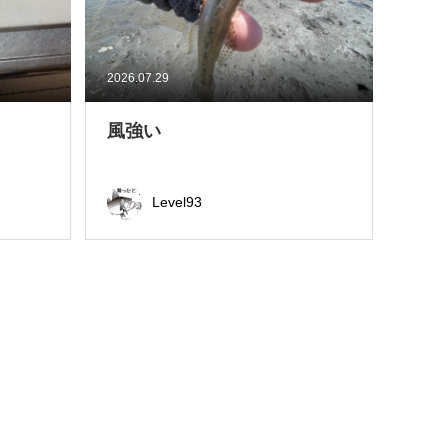
2026.07.29
風強い
Level93