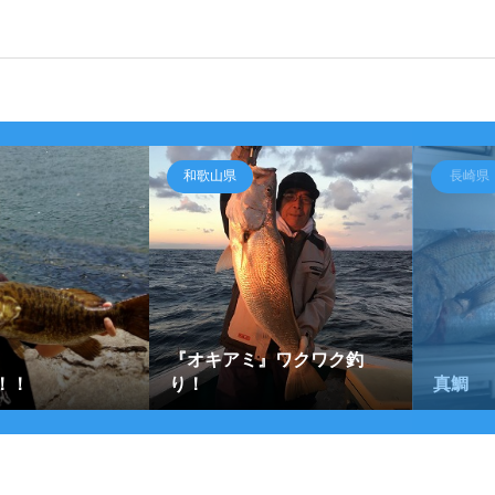
和歌山県
長崎県
『オキアミ』ワクワク釣
！！
り！
真鯛