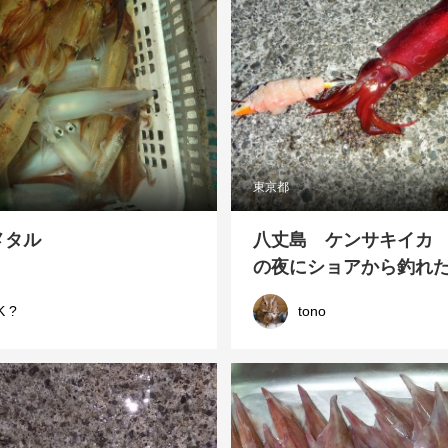
東京都
メタル
八丈島 ケンサキイカ
の夜にショアから釣れ
K ?
tono