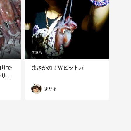
兵庫県
釣りで
まさかの！Ｗヒット♪♪
...
まりる