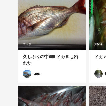
佐賀県
愛媛県
久しぶりの中鯛‼️ イカ🦑も釣
イカ
れた
yasu