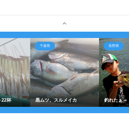
千葉県
長野県
22杯
黒ムツ、スルメイカ
釣れたぁ～