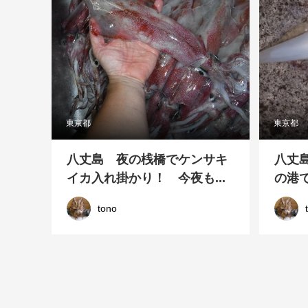
東京都
東京都
八丈島 夜の桟橋でケンサキ
八丈
イカ入れ掛かり！ 今夜も...
の港で
tono