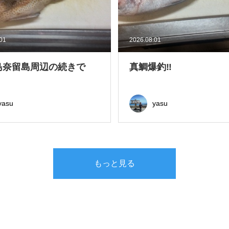
.01
2026.08.01
島奈留島周辺の続きで
真鯛爆釣‼
yasu
yasu
もっと見る