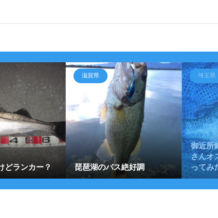
滋賀県
埼玉県
御近所
さんオ
けどランカー？
琵琶湖のバス絶好調
ってみた