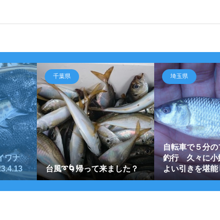
千葉県
埼玉県
自転車で５分の
イワナ
釣行 久々に小
.4.13
台風➰🌀帰って来ました？
よい引きを堪能し