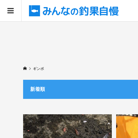
ギンポ
新着順