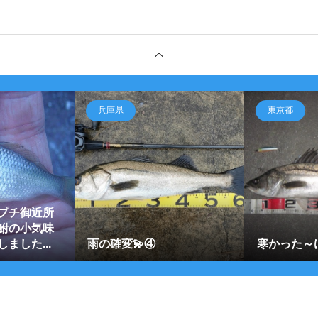
兵庫県
東京都
プチ御近所
鮒の小気味
ました...
雨の確変💫④
寒かった～