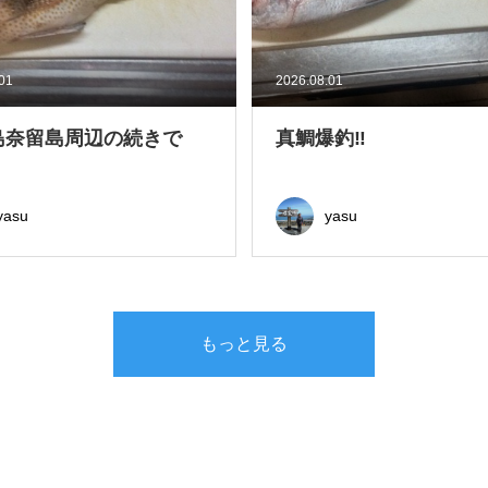
.01
2026.08.01
島奈留島周辺の続きで
真鯛爆釣‼
yasu
yasu
もっと見る