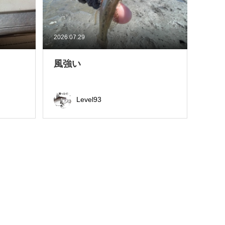
2026.07.29
風強い
Level93