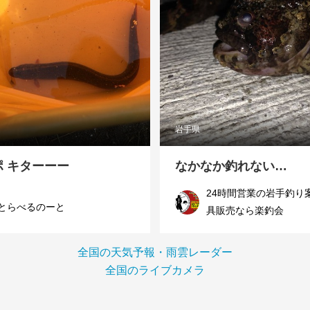
岩手県
ポ キターーー
なかなか釣れない…
24時間営業の岩手釣り
とらべるのーと
具販売なら楽釣会
全国の天気予報・雨雲レーダー
全国のライブカメラ