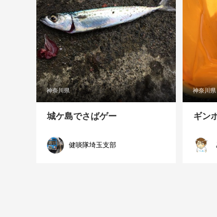
神奈川県
神奈川県
城ケ島でさばゲー
ギン
健啖隊埼玉支部