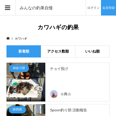
みんなの釣果自慢
ログイン
会員登録
カワハギの釣果
カワハギ
新着順
アクセス数順
いいね順
神奈川県
チョイ投げ
☆尚☆
静岡県
Spoon釣り部:活動報告