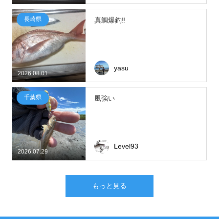
長崎県
真鯛爆釣‼
yasu
2026.08.01
千葉県
風強い
Level93
2026.07.29
もっと見る