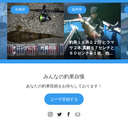
京都府
福井県
釣果１１月２２日 ヒラマ
チニングにて、外道のコ
サ２本 真鯛６７センチと
チ
６０センチ各１枚、他...
みんなの釣果自慢
あなたの釣果投稿をお待ちしております！
ユーザ登録する