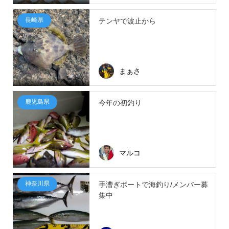
長崎県
テンヤで波止から
まぁさ
鹿児島県
今年の初釣り
マルコ
神奈川県
手漕ぎボートで海釣り/メンバー募
集中