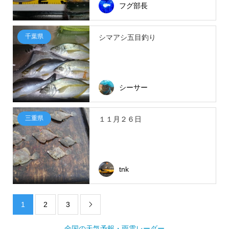
フグ部長
千葉県
シマアシ五目釣り
シーサー
三重県
１１月２６日
tnk
1
2
3

全国の天気予報・雨雲レーダー