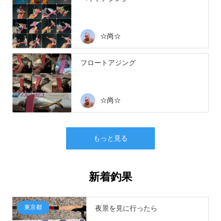
☆尚☆
フロートアジング
☆尚☆
もっと見る
新着釣果
東京都
夜景を見に行ったら