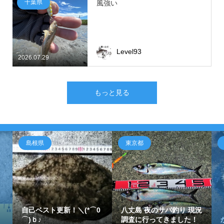
千葉県
風強い
Level93
2026.07.29
もっと見る
島根県
東京都
自己ベスト更新！＼(*⌒0
八丈島 夜のサバ釣り 現況
⌒)ｂ♪
調査に行ってきました！