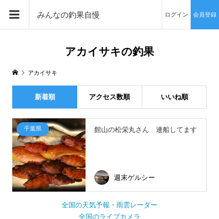
みんなの釣果自慢
ログイン
会員登録
アカイサキの釣果
アカイサキ
新着順
アクセス数順
いいね順
千葉県
館山の松栄丸さん 連船してます
週末ゲルシー
全国の天気予報・雨雲レーダー
全国のライブカメラ