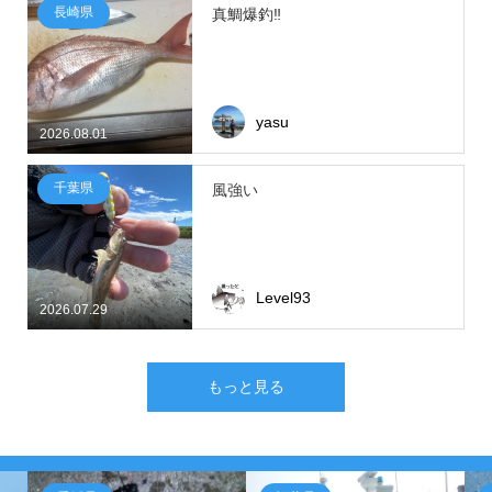
長崎県
真鯛爆釣‼
yasu
2026.08.01
千葉県
風強い
Level93
2026.07.29
もっと見る