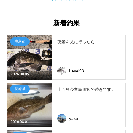
新着釣果
東京都
夜景を見に行ったら
Level93
2026.08.05
長崎県
上五島奈留島周辺の続きです。
yasu
2026.08.01