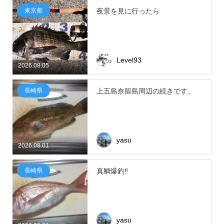
東京都
夜景を見に行ったら
Level93
2026.08.05
長崎県
上五島奈留島周辺の続きです。
yasu
2026.08.01
長崎県
真鯛爆釣‼
yasu