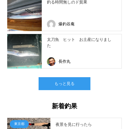
釣る時間無しのド貧果
爆釣谷庵
太刀魚 ヒット お土産になりまし
た
長作丸
もっと見る
新着釣果
東京都
夜景を見に行ったら