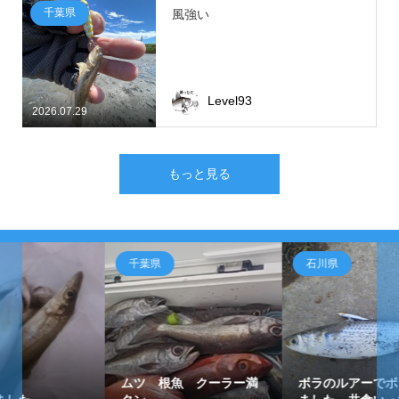
千葉県
風強い
Level93
2026.07.29
もっと見る
千葉県
石川県
ムツ 根魚 クーラー満
ボラのルアーでボラ釣れ