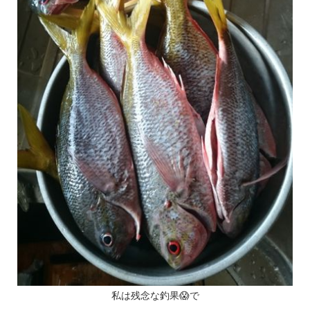
私は残念な釣果😱で