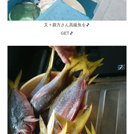
又々親方さん高級魚を🎵
GET🎵