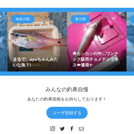
神奈川県
香川県
☀カンカンの中…ワンナ
まるで、ayuちゃんみた
ック販売チョメテンでキ
いな魚？!
ス💋連発✨
みんなの釣果自慢
あなたの釣果投稿をお待ちしております！
ユーザ登録する