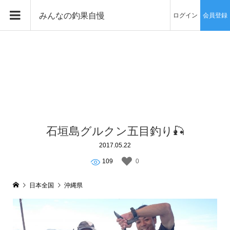
みんなの釣果自慢
ログイン
会員登録
石垣島グルクン五目釣り🎣
2017.05.22
109
0
日本全国
沖縄県