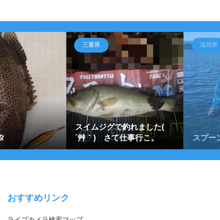
三重県
滋賀県
スイムジグで釣れました(
タ
´艸｀) さて仕事行こ。
スプー
おすすめリンク
ライブカメラ検索マップ