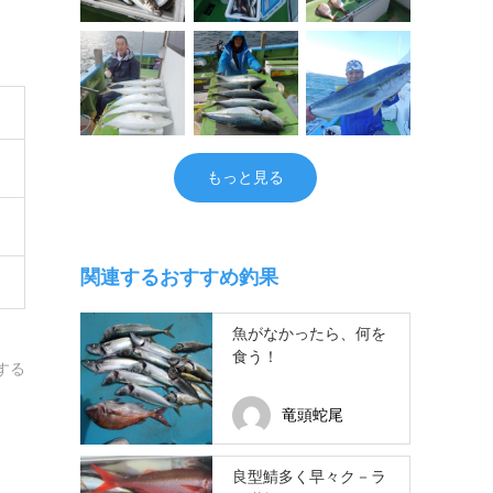
もっと見る
関連するおすすめ釣果
魚がなかったら、何を
食う！
する
竜頭蛇尾
良型鯖多く早々ク－ラ