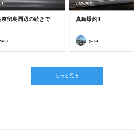
.01
2026.08.01
島奈留島周辺の続きで
真鯛爆釣‼
yasu
yasu
もっと見る