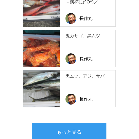
－満杯に(^O^)／
長作丸
鬼カサゴ、黒ムツ
長作丸
黒ムツ、アジ、サバ
長作丸
もっと見る