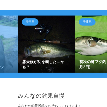
埼玉県
千葉県
悪天候が功を奏した…か
初秋の湾フグ釣り
ナシ
も？
月2日)
みんなの釣果自慢
あなたの釣果投稿をお待ちしております！