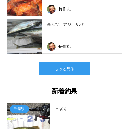
長作丸
黒ムツ、アジ、サバ
長作丸
もっと見る
新着釣果
千葉県
ご近所