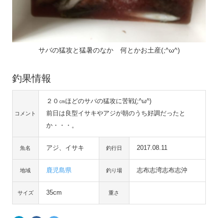
サバの猛攻と猛暑のなか 何とかお土産(;^ω^)
釣果情報
２０㎝ほどのサバの猛攻に苦戦(;^ω^)
前日は良型イサキやアジが朝のうち好調だったと
コメント
か・・・。
アジ、イサキ
2017.08.11
魚名
釣行日
鹿児島県
志布志湾志布志沖
地域
釣り場
35cm
サイズ
重さ