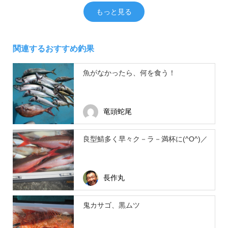
もっと見る
関連するおすすめ釣果
魚がなかったら、何を食う！
竜頭蛇尾
良型鯖多く早々ク－ラ－満杯に(^O^)／
長作丸
鬼カサゴ、黒ムツ