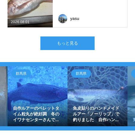
yasu
2026.08.01
もっと見る
群馬県
群馬県
自作ルアーのペレットタ
魚皮貼りのハンドメイド
イム粒丸が絶好調 冬の
ルアー「ノーリップ」で
イワナセンターさんで...
釣りました 自作ハン...