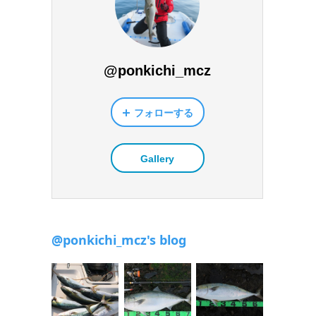
@ponkichi_mcz
フォローする
Gallery
@ponkichi_mcz's blog