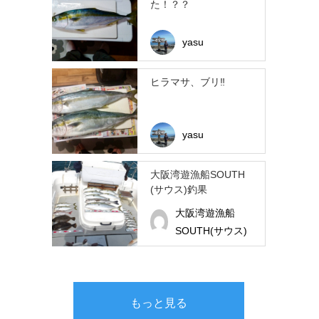
た！？？
yasu
ヒラマサ、ブリ‼︎
yasu
大阪湾遊漁船SOUTH
(サウス)釣果
大阪湾遊漁船
SOUTH(サウス)
もっと見る