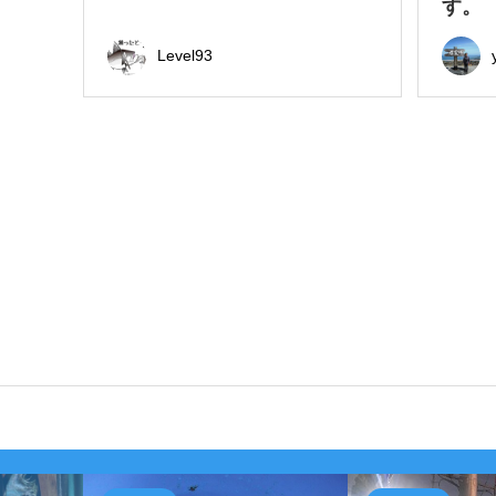
す。
Level93