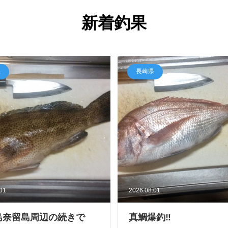
新着釣果
県
長崎県
.01
2026.08.01
島奈留島周辺の続きで
真鯛爆釣‼