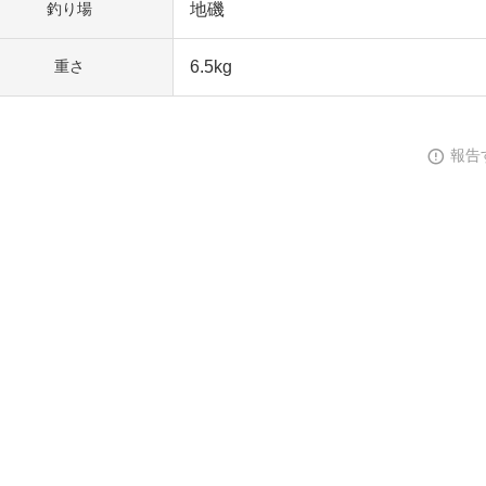
地磯
釣り場
6.5kg
重さ
報告