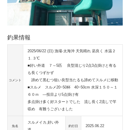
釣果情報
2025/06/22 (日) 漁場-太海沖 天気晴れ 凪良く 水温２
１.３℃
■好い外道 ７～5匹 良型混じり2点3点掛けと有る
も長くつずかず
諦めて黒むつ狙い良型当たるも諦めてスルメに移動
コメント
■スルメ スルメ20~50杯 40~50cm 水深１５０～１
６０ｍ ―投目より5点掛け有
多点掛け多く好スタートでした 流し長く2流しで竿
収め 有難うございました
スルメイカ,好い外
2025.06.22
魚名
釣行日
道