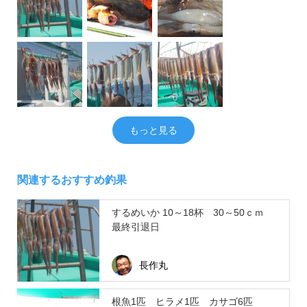
もっと見る
関連するおすすめ釣果
するめいか 10～18杯 30～50ｃｍ
最終引退日
長作丸
根魚1匹 ヒラメ1匹 カサゴ6匹