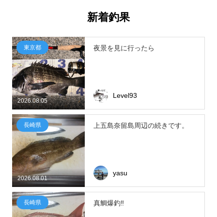
新着釣果
東京都
夜景を見に行ったら
Level93
2026.08.05
長崎県
上五島奈留島周辺の続きです。
yasu
2026.08.01
長崎県
真鯛爆釣‼