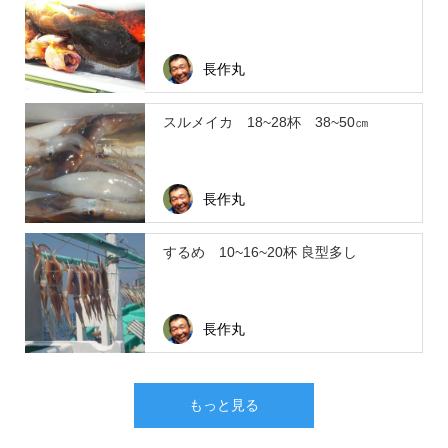
長作丸
スルメイカ 18~28杯 38~50㎝
長作丸
するめ 10~16~20杯 良型多し
長作丸
もっと見る