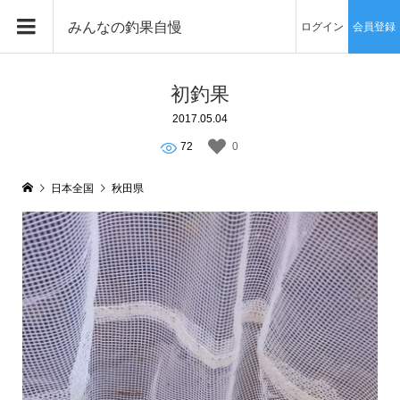
みんなの釣果自慢
ログイン
会員登録
初釣果
2017.05.04
72
0
日本全国
秋田県