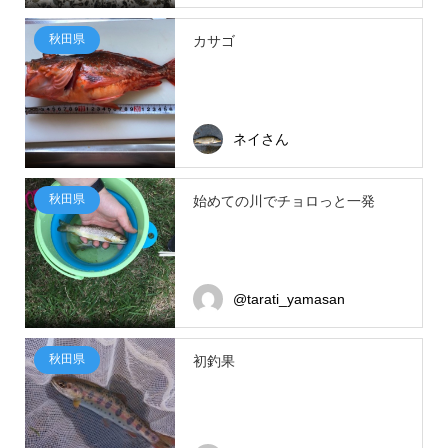
秋田県
カサゴ
ネイさん
秋田県
始めての川でチョロっと一発
@tarati_yamasan
秋田県
初釣果