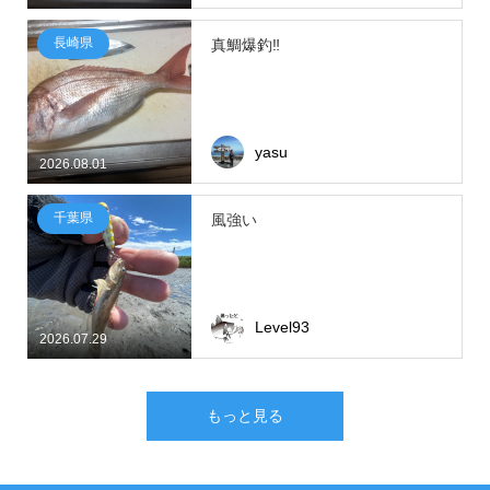
長崎県
真鯛爆釣‼
yasu
2026.08.01
千葉県
風強い
Level93
2026.07.29
もっと見る