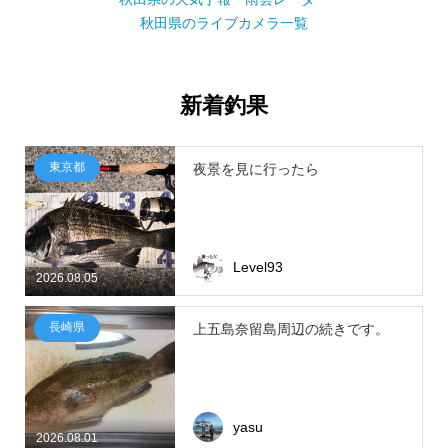
秋田県のライブカメラ一覧
新着釣果
東京都
夜景を見に行ったら
Level93
2026.08.05
長崎県
上五島奈留島周辺の続きです。
yasu
2026.08.01