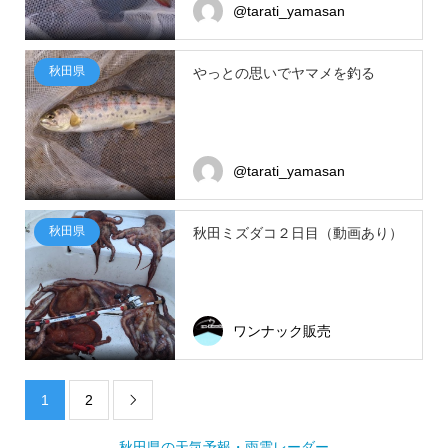
@tarati_yamasan
秋田県
やっとの思いでヤマメを釣る
@tarati_yamasan
秋田県
秋田ミズダコ２日目（動画あり）
ワンナック販売
1
2

秋田県の天気予報・雨雲レーダー