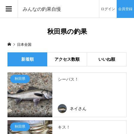
みんなの釣果自慢
ログイン
会員登録
秋田県の釣果
日本全国
新着順
アクセス数順
いいね順
秋田県
シーバス！
ネイさん
秋田県
キス！