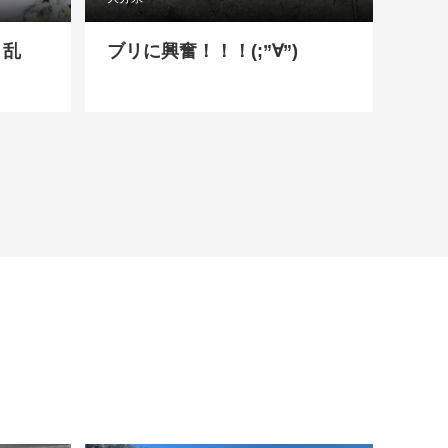
リ乱
ブリに興奮！！！(;”∀”)