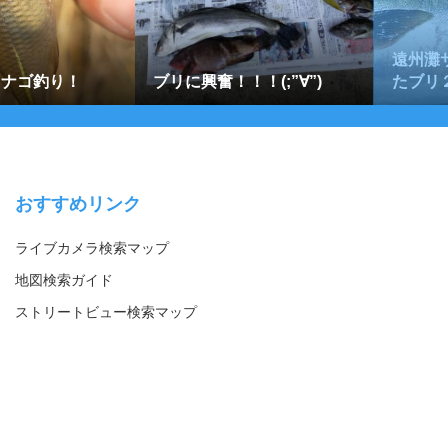
遠州灘
14タナゴ釣り！
ブリに興奮！！！(;”∀”)
たブリ
おすすめリンク
ライブカメラ検索マップ
地図検索ガイド
ストリートビュー検索マップ