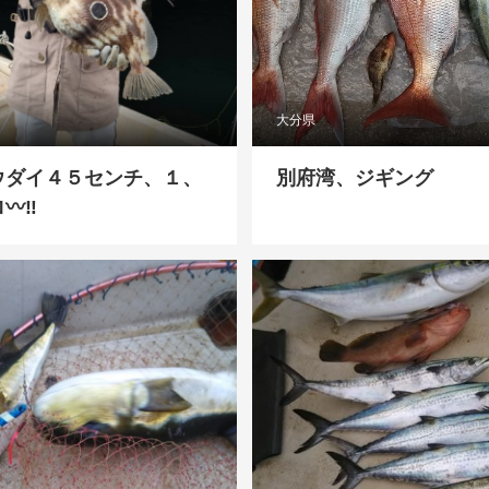
大分県
ウダイ４５センチ、１、
別府湾、ジギング
️‼️