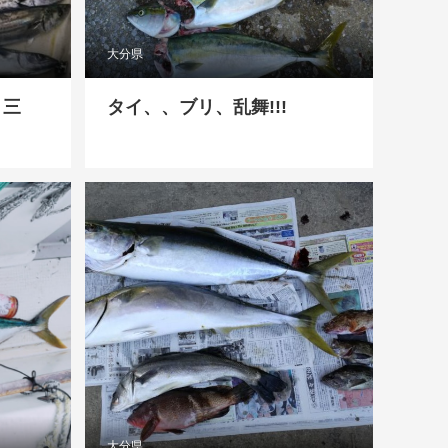
大分県
り三
タイ、、ブリ、乱舞!!!
大分県