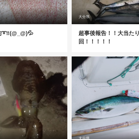
大分県
‼️(@_@)💦
超事後報告！！大当た
回！！！！！
大分県