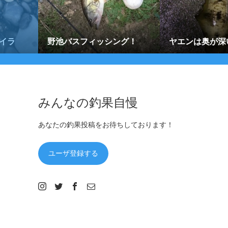
イラ
野池バスフィッシング！
ヤエンは奥が深
みんなの釣果自慢
あなたの釣果投稿をお待ちしております！
ユーザ登録する