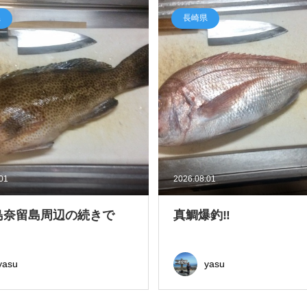
県
長崎県
.01
2026.08.01
島奈留島周辺の続きで
真鯛爆釣‼
yasu
yasu