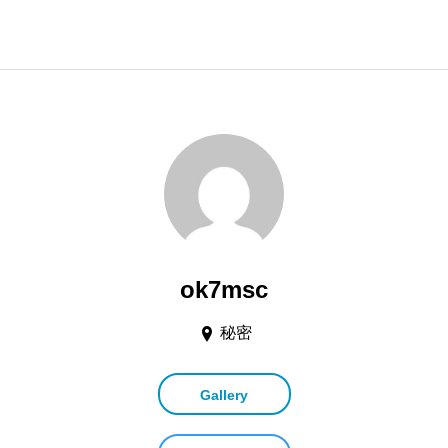
ok7msc
秘密
Gallery