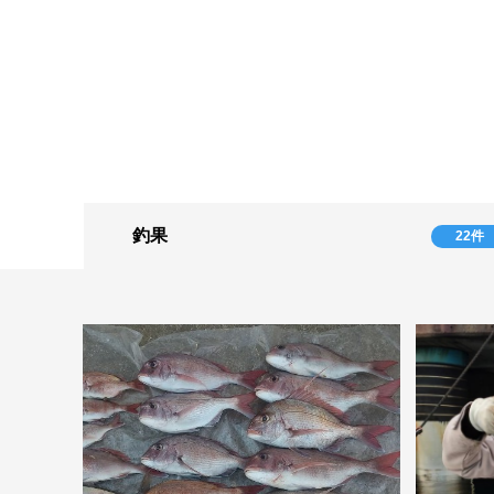
釣果
22件