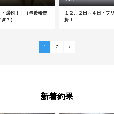
・・爆釣！！（事後報告
１２月２日～４日・ブ
すぎ？）
舞！！
1
2

新着釣果