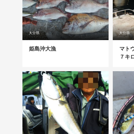
大分県
大分県
姫島沖大漁
マト
７キロ〰