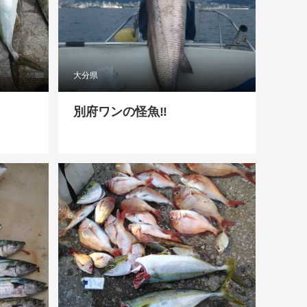
大分県
別府ワンの怪魚‼️