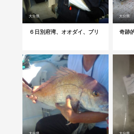
大分県
大分県
６日別府湾、オオダイ、ブリ
奇跡的➰
大分県
大分県