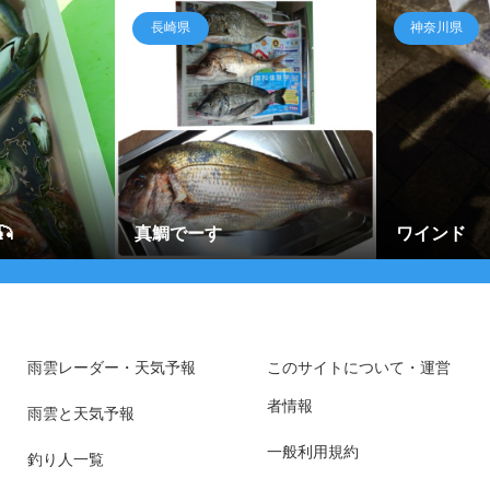
長崎県
神奈川県

真鯛でーす
ワインド
雨雲レーダー・天気予報
このサイトについて・運営
者情報
雨雲と天気予報
一般利用規約
釣り人一覧