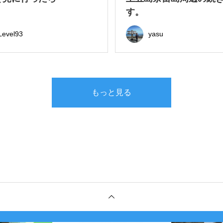
す。
Level93
yasu
もっと見る