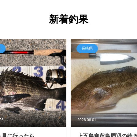
新着釣果
都
長崎県
.05
2026.08.01
を見に行ったら
上五島奈留島周辺の続