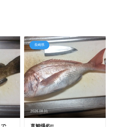
長崎県
2026.08.01
きで
真鯛爆釣‼