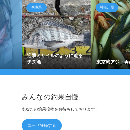
兵庫県
神奈川県
迎撃ミサイルのように迫る
チヌ🚀
東京湾アジ・🐙
みんなの釣果自慢
あなたの釣果投稿をお待ちしております！
ユーザ登録する