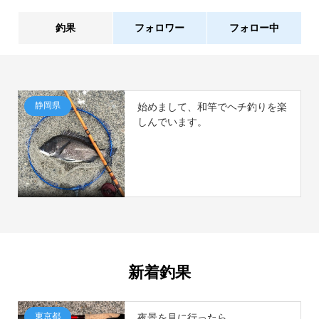
釣果
フォロワー
フォロー中
1件
0人
静岡県
始めまして、和竿でヘチ釣りを楽
しんでいます。
新着釣果
東京都
夜景を見に行ったら