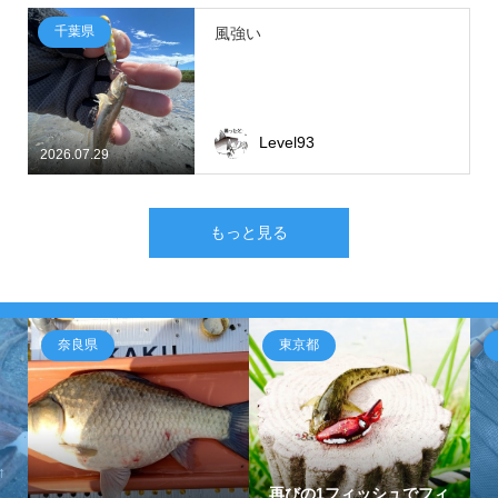
千葉県
風強い
Level93
2026.07.29
もっと見る
奈良県
東京都
↑
g
再びの1フィッシュでフィ