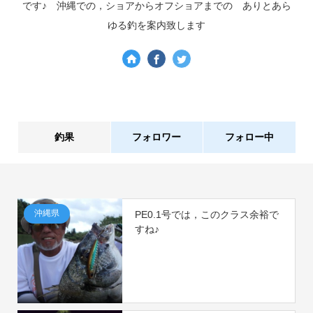
です♪ 沖縄での，ショアからオフショアまでの ありとあら
ゆる釣を案内致します
釣果
フォロワー
フォロー中
7件
0人
沖縄県
PE0.1号では，このクラス余裕で
すね♪