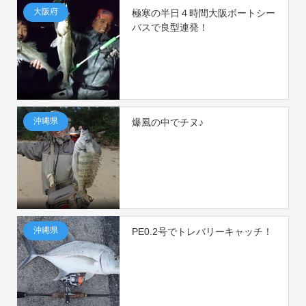
大阪府
極寒の半日４時間大阪ボートシー
バスで良型連発！
沖縄県
爆風の中でチヌ♪
沖縄県
PE0.2号でトレバリーキャッチ！